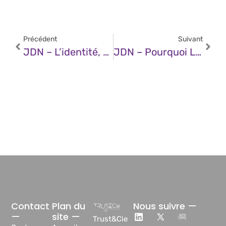
Précédent
Suivant
JDN – L’identité, Le « Parent Pauvre » De La Cybersécurité Doit Être Pris Au Sérieux
JDN – Pourquoi Les Entreprises Doivent Maintenant Parier Sur L’IA Privée
Contact
Plan du
Nous suivre —
—
site —
Trust&Cie