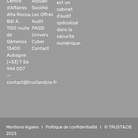
Centre
Accueil
est un
d’Affaires
Société
cabinet
Alta Rocca,
Les Offres
d’audit
Bât A,
Audit
spécialisé
1120 route
PASSI
dans la
de
Univers
sécurité
Gémenos
Cyber
numérique.
13400
Contact
Aubagne
(+33) 7 56
944 007
—
contact@trustandcie.fr
Mentions légales
I
Politique de confidentialité
I © TRUST&CIE
2023