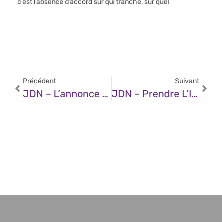
c’est l’absence d’accord sur qui tranche, sur quel
Précédent
Suivant
JDN – L’annonce De Trump De 500 Milliards D’investissement En IA : Un Tournant Majeur Pour L’économie Et La Technologie Américaine
JDN – Prendre L’IA Sous L’angle Des Petits Modèles