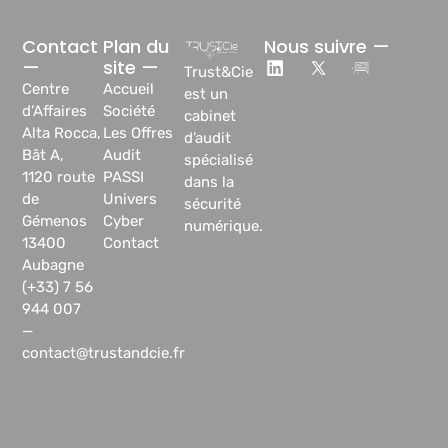
Contact
Plan du
Nous suivre —
—
site —
Trust&Cie
Centre
Accueil
est un
d’Affaires
Société
cabinet
Alta Rocca,
Les Offres
d’audit
Bât A,
Audit
spécialisé
1120 route
PASSI
dans la
de
Univers
sécurité
Gémenos
Cyber
numérique.
13400
Contact
Aubagne
(+33) 7 56
944 007
—
contact@trustandcie.fr