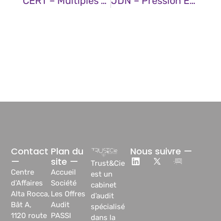
CERT – Multiples Vulnérabilités Dans Les Produits Splunk (27 Novembre 2025)
JDN – Pression Évolutive De L’IA En Éducation : Du SaaS À L’OaaS !
Contact
Plan du
Nous suivre —
—
site —
Trust&Cie
Centre
Accueil
est un
d’Affaires
Société
cabinet
Alta Rocca,
Les Offres
d’audit
Bât A,
Audit
spécialisé
1120 route
PASSI
dans la