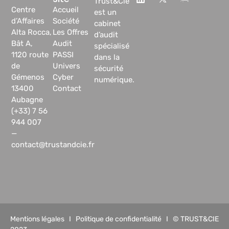
Trust&Cie
Centre
Accueil
est un
d’Affaires
Société
cabinet
Alta Rocca,
Les Offres
d’audit
Bât A,
Audit
spécialisé
1120 route
PASSI
dans la
de
Univers
sécurité
Gémenos
Cyber
numérique.
13400
Contact
Aubagne
(+33) 7 56
944 007
—
contact@trustandcie.fr
Mentions légales
I
Politique de confidentialité
I © TRUST&CIE