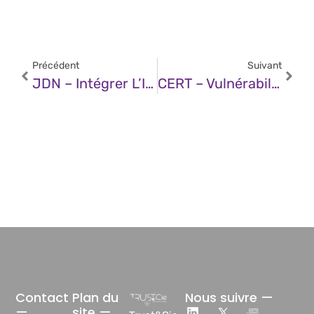
Précédent
Suivant
JDN – Intégrer L’IA Dans L’équipe : Pourquoi Les Entreprises Visionnaires En Font Un Vrai Collaborateur ?
CERT – Vulnérabilité Dans SAP NetWeaver (25 Avril 2025)
Contact
Plan du
Nous suivre —
—
site —