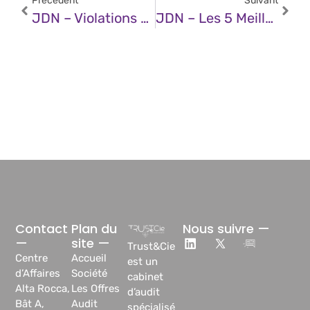
Précédent
Suivant
JDN – Violations De Données Personnelles : La Cnil Passe À L’offensive Après Une Année Record
JDN – Les 5 Meilleures Techniques Pour Des Prompts Efficaces
Contact
Plan du
Nous suivre —
—
site —
Trust&Cie
Centre
Accueil
est un
d’Affaires
Société
cabinet
Alta Rocca,
Les Offres
d’audit
Bât A,
Audit
spécialisé