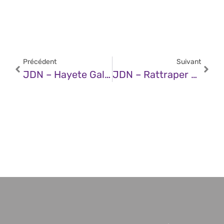
Précédent
Suivant
JDN – Hayete Gallot (Google Cloud) : « Project Mariner Vise À Démystifier Les Agents IA Auprès Du Grand Public »
JDN – Rattraper N’est Pas Devancer : Google Face Aux Nouveaux Maîtres Du Web