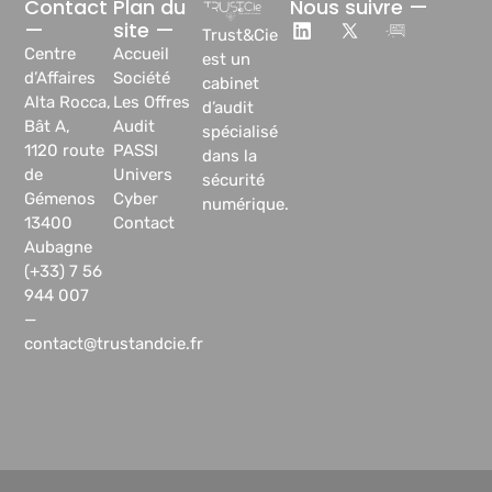
Contact
Plan du
Nous suivre —
—
site —
Trust&Cie
Centre
Accueil
est un
d’Affaires
Société
cabinet
Alta Rocca,
Les Offres
d’audit
Bât A,
Audit
spécialisé
1120 route
PASSI
dans la
de
Univers
sécurité
Gémenos
Cyber
numérique.
13400
Contact
Aubagne
(+33) 7 56
944 007
—
contact@trustandcie.fr