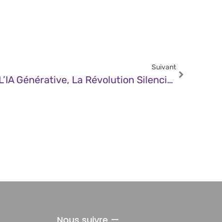
Suivant
JDN – Sous Le Bruit De L’IA Générative, La Révolution Silencieuse De L’IA D’entreprise
Nous suivre —