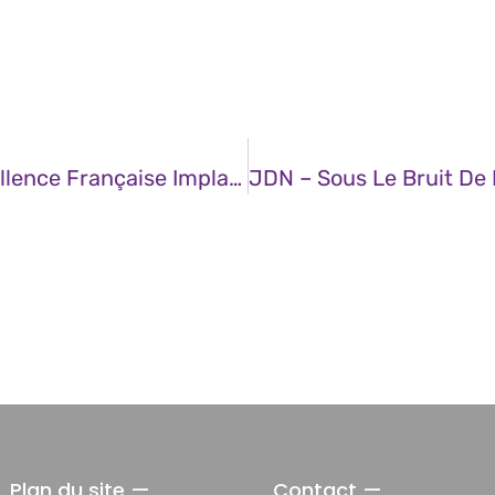
JDN – Ce Ponte Du XML Issu De L’excellence Française Implante Sa Start-Up En France
Plan du site —
Contact —