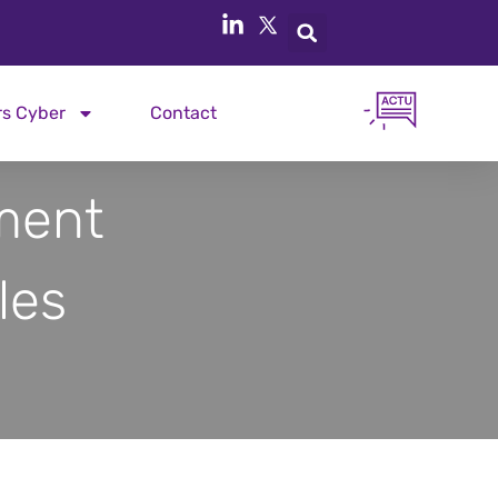
rs Cyber
Contact
ment
les