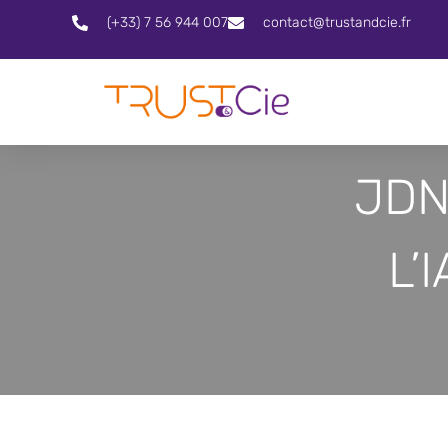
(+33) 7 56 944 007
contact@trustandcie.fr
JDN
L’