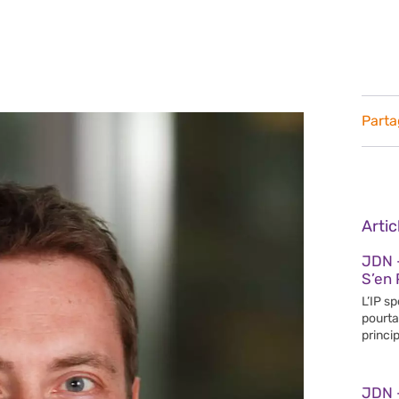
Parta
Arti
JDN 
S’en 
L’IP s
pourta
princip
JDN 