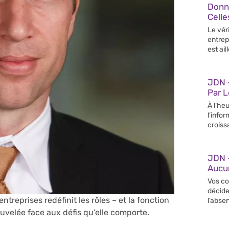
Donn
Celle
Le vér
entrep
est ail
JDN –
Par 
À l’heu
l’info
croiss
JDN 
Aucun
Vos co
décide
entreprises redéfinit les rôles – et la fonction
l’abse
velée face aux défis qu’elle comporte.