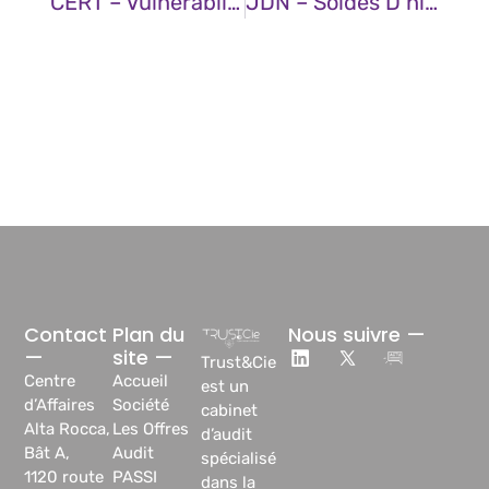
CERT – Vulnérabilité Dans Asterisk (10 Janvier 2025)
JDN – Soldes D’hiver : Et Si L’IA Générative Pouvait Voler Au Secours Des Enseignes ?
Contact
Plan du
Nous suivre —
—
site —
Trust&Cie
Centre
Accueil
est un
d’Affaires
Société
cabinet
Alta Rocca,
Les Offres
d’audit
Bât A,
Audit
spécialisé
1120 route
PASSI
dans la