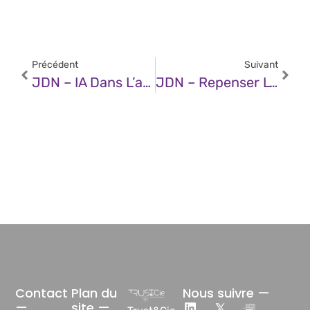
Précédent
Suivant
JDN – IA Dans L’assurance : Est-Ce La Clé De La Transformation Du Secteur ?
JDN – Repenser L’expérience Collaborateur Grâce À L’IA
Contact
Plan du
Nous suivre —
—
site —