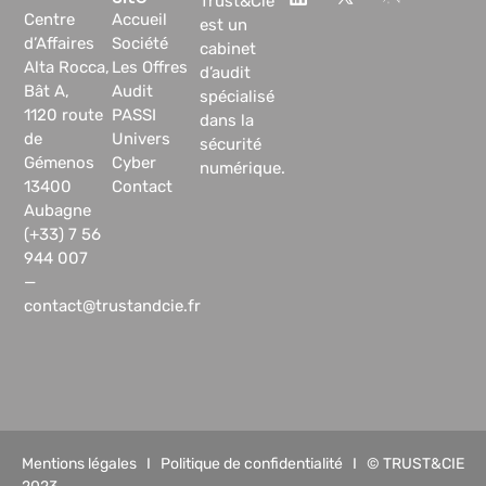
Trust&Cie
Centre
Accueil
est un
d’Affaires
Société
cabinet
Alta Rocca,
Les Offres
d’audit
Bât A,
Audit
spécialisé
1120 route
PASSI
dans la
de
Univers
sécurité
Gémenos
Cyber
numérique.
13400
Contact
Aubagne
(+33) 7 56
944 007
—
contact@trustandcie.fr
Mentions légales
I
Politique de confidentialité
I © TRUST&CIE