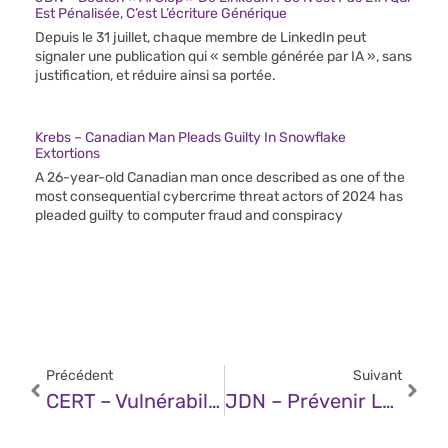
Est Pénalisée, C’est L’écriture Générique
Depuis le 31 juillet, chaque membre de LinkedIn peut
signaler une publication qui « semble générée par IA », sans
justification, et réduire ainsi sa portée.
Krebs – Canadian Man Pleads Guilty In Snowflake
Extortions
A 26-year-old Canadian man once described as one of the
most consequential cybercrime threat actors of 2024 has
pleaded guilty to computer fraud and conspiracy
Précédent
Suivant
CERT – Vulnérabilité Dans Citrix XenServer (03 Juillet 2025)
JDN – Prévenir Les Hallucinations De L’IA : Une Responsabilité Stratégique Pour Les Entreprises