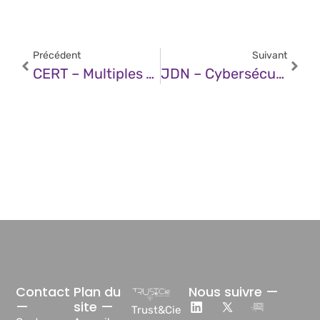
Précédent
Suivant
CERT – Multiples Vulnérabilités Dans ISC BIND (30 Janvier 2025)
JDN – Cybersécurité : À Quoi Les Entreprises Doivent-Elles S’attendre En 2025 ?
Contact
Plan du
Nous suivre —
—
site —
Trust&Cie