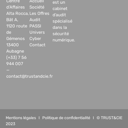
Centre
Accueil
est un
d’Affaires
Société
cabinet
Alta Rocca,
Les Offres
d’audit
Bât A,
Audit
spécialisé
1120 route
PASSI
dans la
de
Univers
sécurité
Gémenos
Cyber
numérique.
13400
Contact
Aubagne
(+33) 7 56
944 007
—
contact@trustandcie.fr
Mentions légales
I
Politique de confidentialité
I © TRUST&CIE
2023