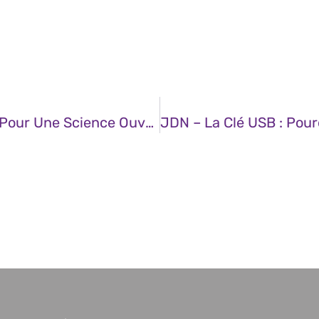
JDN – Une Collaboration Public-Privé Pour Une Science Ouverte Et Une Europe Souveraine