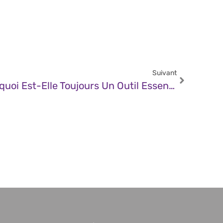
Suivant
JDN – La Clé USB : Pourquoi Est-Elle Toujours Un Outil Essentiel Pour La Sécurité Des Données ?