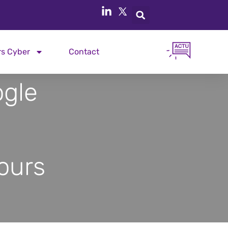
rs Cyber
Contact
gle
ours