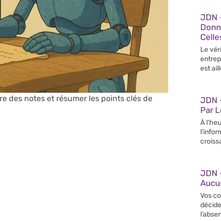
JDN 
Donn
Celle
Le vér
entrep
est ail
e des notes et résumer les points clés de
JDN –
Par 
À l’heu
l’info
croiss
JDN 
Aucun
Vos co
décide
l’abse