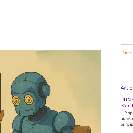
Parta
Arti
JDN 
S’en 
L’IP s
pourta
princip