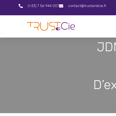
(+33) 7 56 944 007
contact@trustandcie.fr
JD
D’e