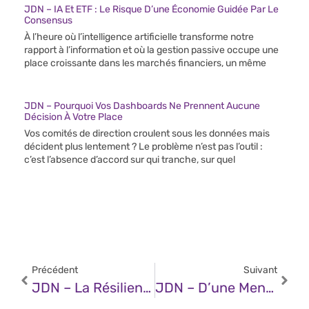
JDN – IA Et ETF : Le Risque D’une Économie Guidée Par Le
Consensus
À l’heure où l’intelligence artificielle transforme notre
rapport à l’information et où la gestion passive occupe une
place croissante dans les marchés financiers, un même
JDN – Pourquoi Vos Dashboards Ne Prennent Aucune
Décision À Votre Place
Vos comités de direction croulent sous les données mais
décident plus lentement ? Le problème n’est pas l’outil :
c’est l’absence d’accord sur qui tranche, sur quel
Précédent
Suivant
JDN – La Résilience D’Internet Sera-T-Elle Sacrifiée Sur L’autel De La Centralisation ?
JDN – D’une Menace À Une Crise : L’IA Et La Nouvelle Vague De Fraude Documentaire