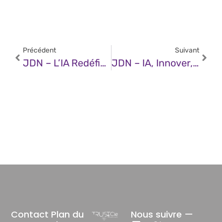
Précédent
Suivant
JDN – L’IA Redéfinit Les Indicateurs De L’expérience Employés
JDN – IA, Innover, Oui Mais Pas N’importe Comment !
Contact
Plan du
Nous suivre —