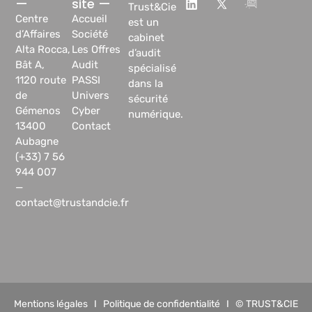
—
site —
Trust&Cie
Centre
Accueil
est un
d’Affaires
Société
cabinet
Alta Rocca,
Les Offres
d’audit
Bât A,
Audit
spécialisé
1120 route
PASSI
dans la
de
Univers
sécurité
Gémenos
Cyber
numérique.
13400
Contact
Aubagne
(+33) 7 56
944 007
—
contact@trustandcie.fr
Mentions légales
I
Politique de confidentialité
I © TRUST&CIE