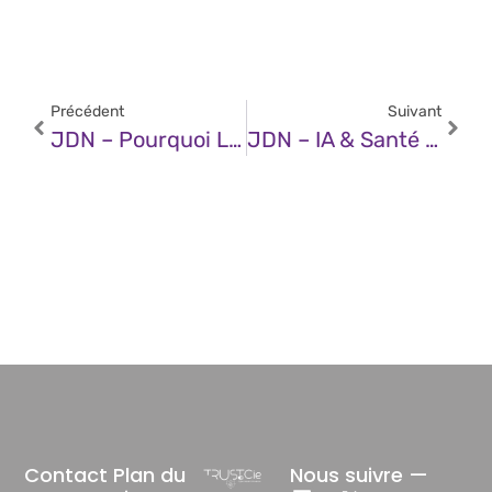
Précédent
Suivant
JDN – Pourquoi Les Directeurs Financiers Préfèrent Une IA « Ennuyeuse » Mais Fiable
JDN – IA & Santé : Lignes De Faille
Contact
Plan du
Nous suivre —