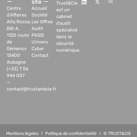
—
site —
Trust&Cie
Centre
Accueil
est un
d’Affaires
Société
cabinet
Alta Rocca,
Les Offres
d’audit
Bât A,
Audit
spécialisé
1120 route
PASSI
dans la
de
Univers
sécurité
Gémenos
Cyber
numérique.
13400
Contact
Aubagne
(+33) 7 56
944 007
—
contact@trustandcie.fr
Mentions légales
I
Politique de confidentialité
I © TRUST&CIE