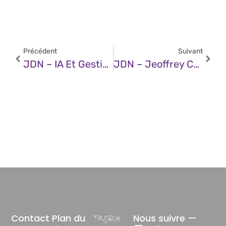
Précédent
Suivant
JDN – IA Et Gestion Documentaire : Au Cœur D’une Culture D’entreprise Positive
JDN – Jeoffrey Célestin-Urbain (Campus Cyber) : « Le Campus Cyber Assumera Une Ligne Très Marquée En Termes De Souveraineté Numérique »
Contact
Plan du
Nous suivre —