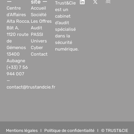
—
site —
Trust&Cie
Centre
Accueil
est un
d’Affaires
Société
cabinet
Alta Rocca,
Les Offres
d’audit
Bât A,
Audit
spécialisé
1120 route
PASSI
dans la
de
Univers
sécurité
Gémenos
Cyber
numérique.
13400
Contact
Aubagne
(+33) 7 56
944 007
—
contact@trustandcie.fr
Mentions légales
I
Politique de confidentialité
I © TRUST&CIE