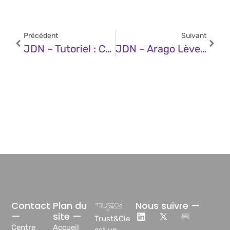
Précédent
Suivant
JDN – Tutoriel : Comment Automatiser Google Chrome Avec Nanobrowser Et Gemini
JDN – Arago Lève 26 Millions De Dollars Pour Commercialiser Sa Puce IA Jusqu’à 10 Fois Plus Économe Qu’un GPU
Contact
Plan du
Nous suivre —
—
site —
Trust&Cie
Centre
Accueil
est un