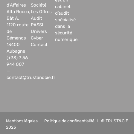
d’Affaires
Société
cabinet
Alta Rocca,
Les Offres
d’audit
Bât A,
Audit
spécialisé
1120 route
PASSI
dans la
de
Univers
sécurité
Gémenos
Cyber
numérique.
13400
Contact
Aubagne
(+33) 7 56
944 007
—
contact@trustandcie.fr
Mentions légales
I
Politique de confidentialité
I © TRUST&CIE
2023