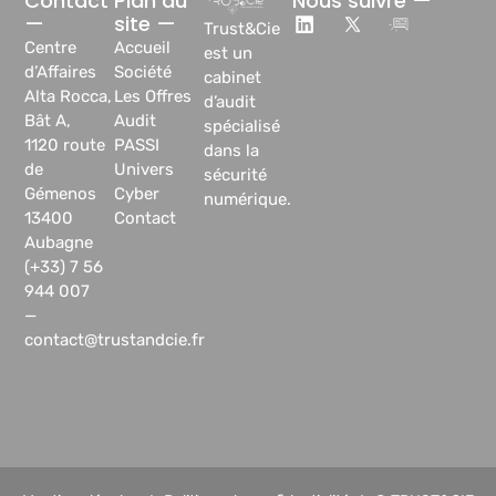
Contact
Plan du
Nous suivre —
—
site —
Trust&Cie
Centre
Accueil
est un
d’Affaires
Société
cabinet
Alta Rocca,
Les Offres
d’audit
Bât A,
Audit
spécialisé
1120 route
PASSI
dans la
de
Univers
sécurité
Gémenos
Cyber
numérique.
13400
Contact
Aubagne
(+33) 7 56
944 007
—
contact@trustandcie.fr