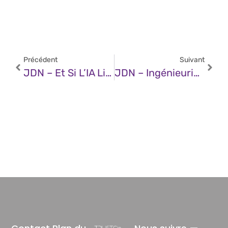
Précédent
Suivant
JDN – Et Si L’IA Libérait Enfin Tout Le Potentiel Des Développeurs ?
JDN – Ingénieurie De Plateforme : Pourquoi L’IA Ne Remplacera Jamais L’humain ?