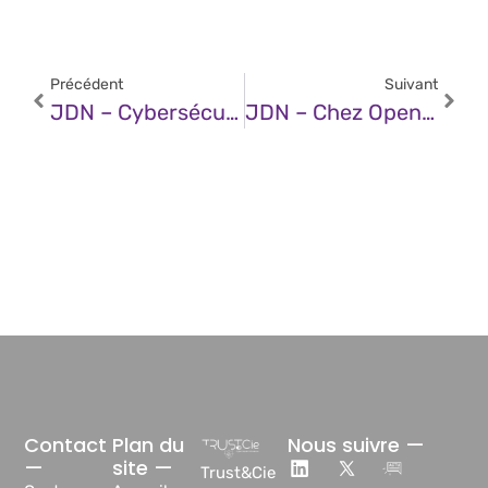
Précédent
Suivant
JDN – Cybersécurité 2025 : L’ère Du Chaos Algorithmique
JDN – Chez OpenAI, Des Français À Tous Les Étages
Contact
Plan du
Nous suivre —
—
site —
Trust&Cie