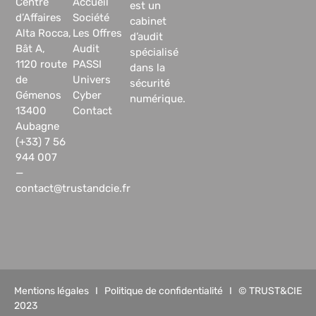
Centre
Accueil
est un
d’Affaires
Société
cabinet
Alta Rocca,
Les Offres
d’audit
Bât A,
Audit
spécialisé
1120 route
PASSI
dans la
de
Univers
sécurité
Gémenos
Cyber
numérique.
13400
Contact
Aubagne
(+33) 7 56
944 007
—
contact@trustandcie.fr
Mentions légales
I
Politique de confidentialité
I © TRUST&CIE
2023