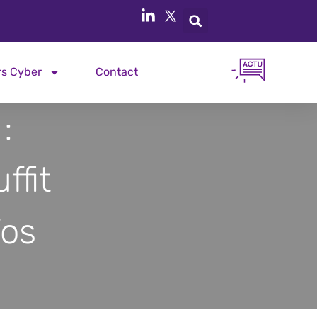
rs Cyber
Contact
:
ffit
Vos