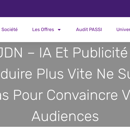
Société
Les Offres
Audit PASSI
Unive
JDN – IA Et Publicité 
duire Plus Vite Ne Su
s Pour Convaincre 
Audiences