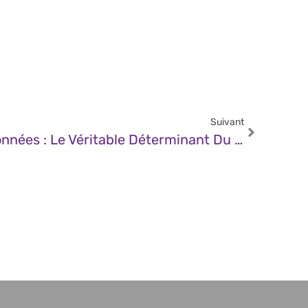
Suivant
JDN – La Qualité Des Données : Le Véritable Déterminant Du Succès De L’IA En Entreprise