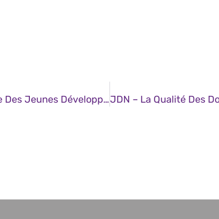
JDN – Comment L’IA Réinvente Le Rôle Des Jeunes Développeurs ?