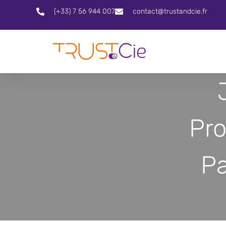
(+33) 7 56 944 007
contact@trustandcie.fr
Pro
Pa