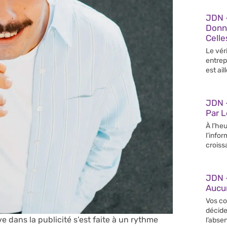
JDN 
Donn
Celle
Le vér
entrep
est ail
JDN –
Par 
À l’heu
l’info
croiss
JDN 
Aucun
Vos co
décide
ive dans la publicité s’est faite à un rythme
l’abse