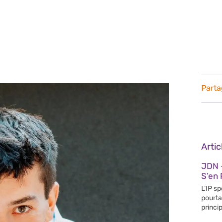
Parta
Arti
JDN 
S’en 
L’IP s
pourta
princip