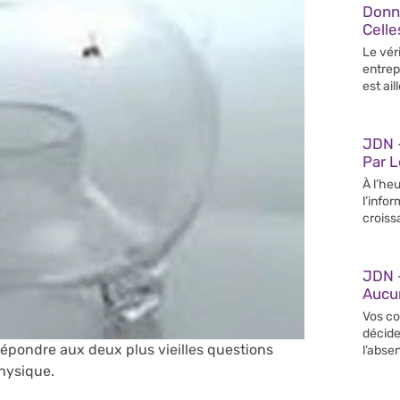
Donn
Celle
Le vér
entrep
est ail
JDN –
Par 
À l’heu
l’info
croiss
JDN 
Aucun
Vos co
décide
 répondre aux deux plus vieilles questions
l’abse
physique.