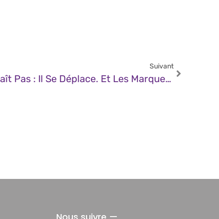
Suivant
JDN – Le Web Ne Disparaît Pas : Il Se Déplace. Et Les Marques Ne Sont Pas Prêtes Pour L’économie Des Agents.
Nous suivre —