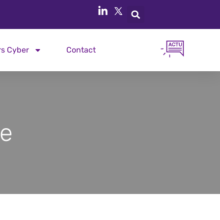
rs Cyber
Contact
te