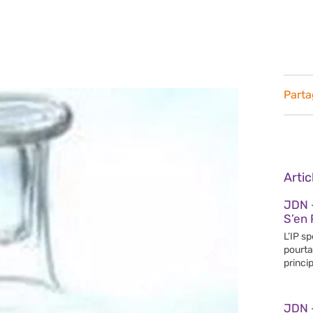
Parta
Arti
JDN 
S’en 
L’IP s
pourta
princip
JDN 