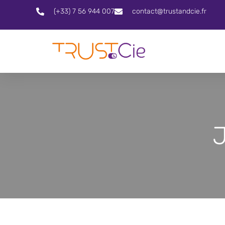
(+33) 7 56 944 007
contact@trustandcie.fr
J