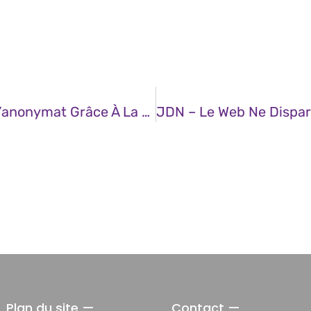
JDN – Cybersécurité : Vers La Fin De L’anonymat Grâce À La Stylométrie
Plan du site —
Contact —