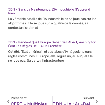
JDN – Sans La Maintenance, L’IA Industrielle N’apprend
Rien
La véritable bataille de l’IA industrielle ne se joue pas sur les
algorithmes. Elle se joue sur la qualité de la donnée, sa
contextualisation et
JDN – Pendant Que L’Europe Débat De L’AI Act, Washington
Écrit Les Règles De L’IA De Frontière
Cet été, l’État américain et ses labos d’IA négocient leurs
règles communes. L’Europe, elle, régule un jeu auquel elle
ne joue pas. Sa carte : l’infrastructure
Précédent
Suivant
CERT – Multiples Vulnérabilités Dans Juniper Networks Secure Analytics (14 Mai 2025)
JDN – IA : Au-Delà De L’innovation, Un Défi Humain À Relever