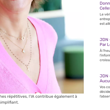
Donn
Celle
Le vér
entrep
est ail
JDN –
Par 
À l’heu
l’info
croiss
JDN 
Aucun
Vos co
décide
es répétitives, l’IA contribue également à
l’abse
implifiant.