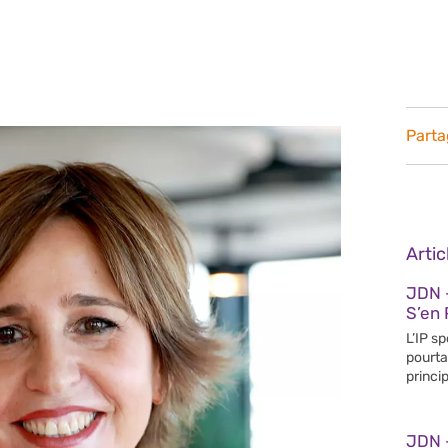
Parta
Arti
JDN 
S’en 
L’IP s
pourta
princip
JDN 