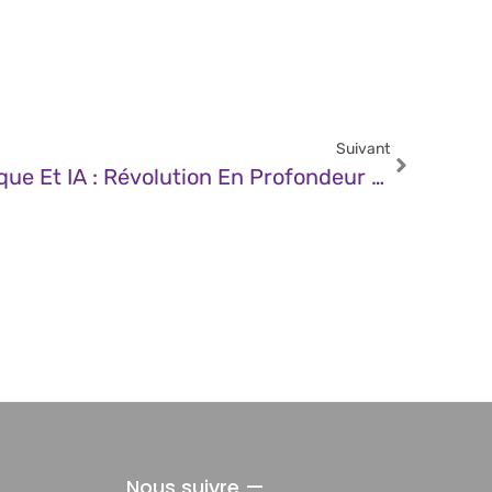
Suivant
JDN – Chirurgie Esthétique Et IA : Révolution En Profondeur Ou Simple Évolution Technique ?
Nous suivre —