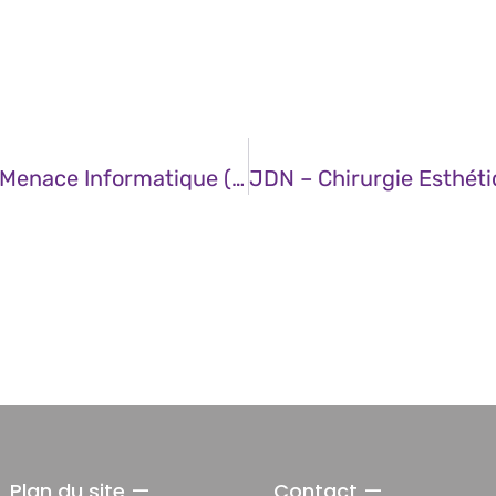
CERT – Secteur Du Cloud – État De La Menace Informatique (20 Février 2025)
Plan du site —
Contact —