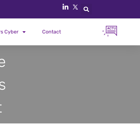
rs Cyber
Contact
e
s
t