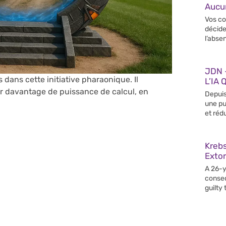
Aucun
Vos co
décide
l’abse
JDN –
 dans cette initiative pharaonique. Il
L’IA 
ur davantage de puissance de calcul, en
Depuis
une pu
et rédu
Krebs
Extor
A 26-y
conseq
guilty