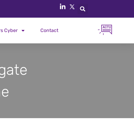
rs Cyber
Contact
rgate
me