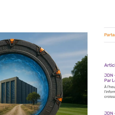
Parta
Arti
JDN –
Par 
À l’heu
l’info
croiss
JDN 