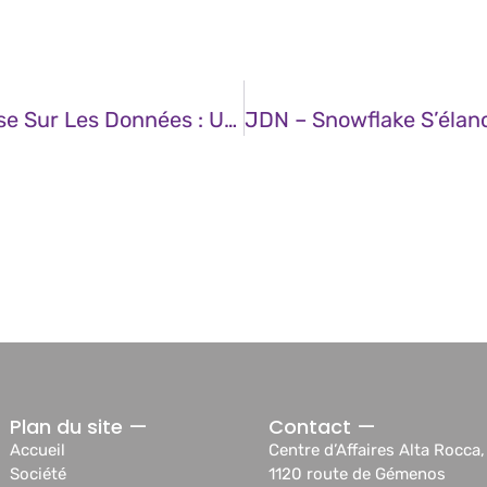
JDN – L’avenir De L’IA En Europe Repose Sur Les Données : Un Appel À Une Gouvernance Plus Forte Et À Davantage D’investissement Dans Les Compétences
Plan du site —
Contact —
Accueil
Centre d’Affaires Alta Rocca,
Société
1120 route de Gémenos