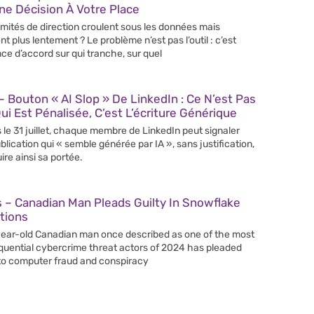
e Décision À Votre Place
mités de direction croulent sous les données mais
nt plus lentement ? Le problème n’est pas l’outil : c’est
nce d’accord sur qui tranche, sur quel
 Bouton « AI Slop » De LinkedIn : Ce N’est Pas
Qui Est Pénalisée, C’est L’écriture Générique
 le 31 juillet, chaque membre de LinkedIn peut signaler
blication qui « semble générée par IA », sans justification,
ire ainsi sa portée.
 – Canadian Man Pleads Guilty In Snowflake
tions
ear-old Canadian man once described as one of the most
uential cybercrime threat actors of 2024 has pleaded
 to computer fraud and conspiracy