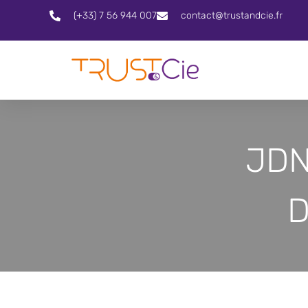
(+33) 7 56 944 007
contact@trustandcie.fr
JDN 
D