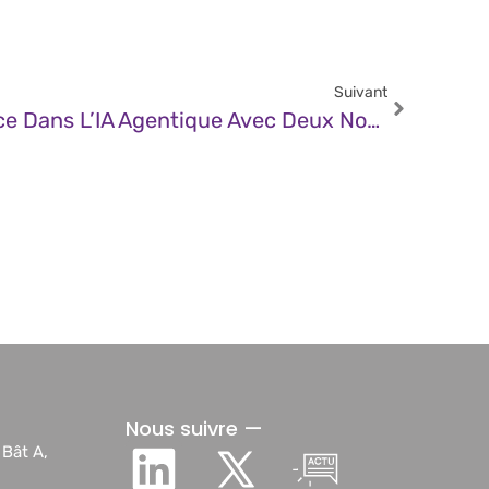
Suivant
JDN – Snowflake S’élance Dans L’IA Agentique Avec Deux Nouveautés
Nous suivre —
 Bât A,