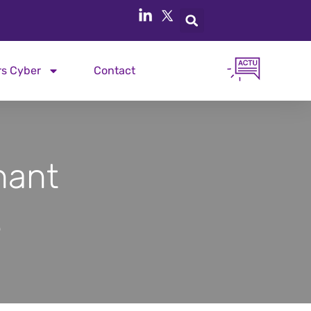
rs Cyber
Contact
nant
e