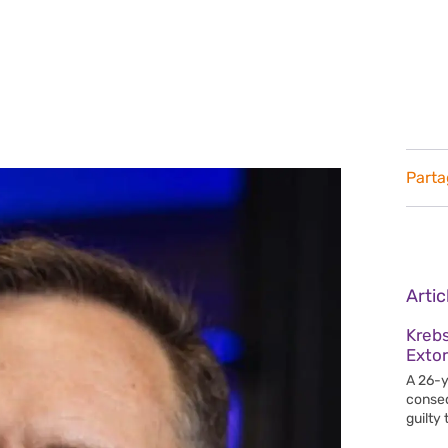
Parta
Arti
Krebs
Extor
A 26-y
conseq
guilty