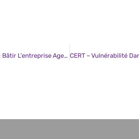
JDN – De L’adoption À L’orchestration : Bâtir L’entreprise Agentique De Demain