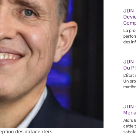
JDN –
Devi
Compé
La pro
perfor
des in
JDN 
Du Pl
L’État
Un pro
matièr
JDN 
Mena
Alors l
cette 
eption des datacenters.
sabot