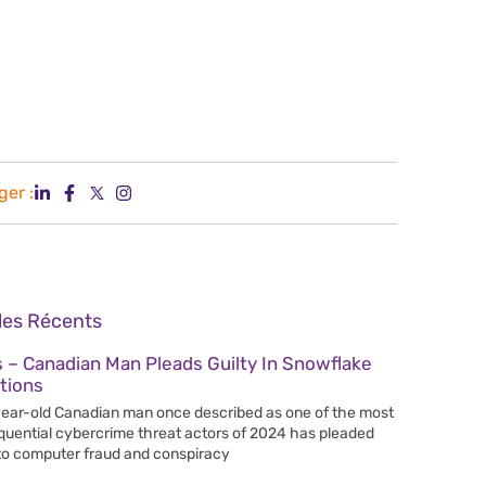
ger :
cles Récents
 – Canadian Man Pleads Guilty In Snowflake
tions
ear-old Canadian man once described as one of the most
uential cybercrime threat actors of 2024 has pleaded
 to computer fraud and conspiracy