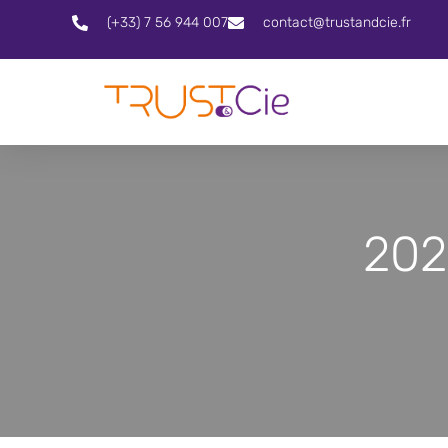
(+33) 7 56 944 007
contact@trustandcie.fr
202