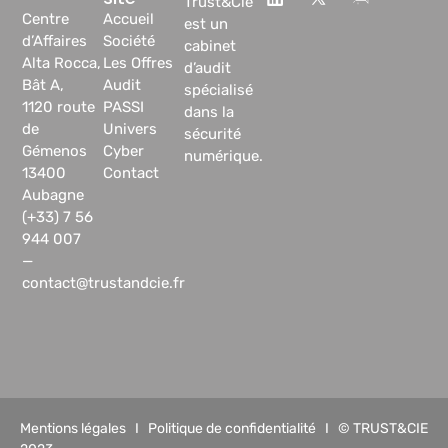
Trust&Cie
Centre
Accueil
est un
d’Affaires
Société
cabinet
Alta Rocca,
Les Offres
d’audit
Bât A,
Audit
spécialisé
1120 route
PASSI
dans la
de
Univers
sécurité
Gémenos
Cyber
numérique.
13400
Contact
Aubagne
(+33) 7 56
944 007
—
contact@trustandcie.fr
Mentions légales
I
Politique de confidentialité
I © TRUST&CIE