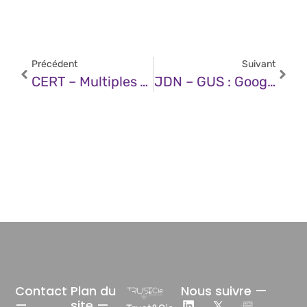
Précédent
Suivant
CERT – Multiples Vulnérabilités Dans Les Produits Bitdefender (10 Avril 2025)
JDN – GUS : Google Veut Déléguer Le Travail De Ses Analystes À Ses Agents IA
Contact
Plan du
Nous suivre —
—
site —