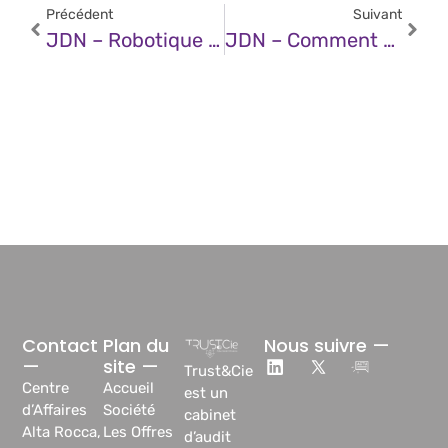
Précédent
Suivant
JDN – Robotique En Laboratoire : Une Révolution En Marche Qui Doit Encore Accélérer
JDN – Comment Les Graphs Révolutionnent Le RAG
Contact
Plan du
Nous suivre —
—
site —
Trust&Cie
Centre
Accueil
est un
d’Affaires
Société
cabinet
Alta Rocca,
Les Offres
d’audit