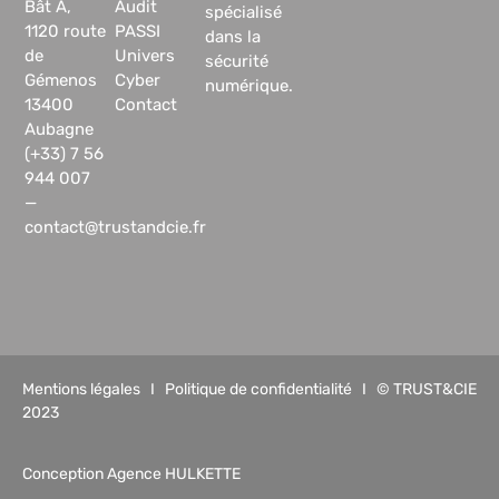
Bât A,
Audit
spécialisé
1120 route
PASSI
dans la
de
Univers
sécurité
Gémenos
Cyber
numérique.
13400
Contact
Aubagne
(+33) 7 56
944 007
—
contact@trustandcie.fr
Mentions légales
I
Politique de confidentialité
I © TRUST&CIE
2023
Conception Agence HULKETTE