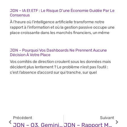
JDN – IA Et ETF : Le Risque D’une Économie Guidée Par Le
Consensus
À l’heure où l’intelligence artificielle transforme notre
rapport à l’information et où la gestion passive occupe une
place croissante dans les marchés financiers, un même
JDN – Pourquoi Vos Dashboards Ne Prennent Aucune
Décision À Votre Place
Vos comités de direction croulent sous les données mais
décident plus lentement ? Le problème n’est pas l’outil :
c’est l’absence d’accord sur qui tranche, sur quel
Précédent
Suivant
JDN – O3, Gemini 2.5 Pro, R1… Quel Est Le Meilleur Modèle De Raisonnement Pour Créer Un Agent IA ?
JDN – Rapport M-Trends De Mandiant : Les Identifiants Volés Deviennent Le Deuxième Vecteur Le Plus Répandu Des Cyberattaques