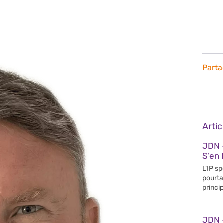
Parta
Arti
JDN 
S’en 
L’IP s
pourta
princip
JDN 