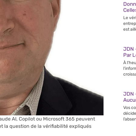
Donn
Celle
Le vér
entrep
est ail
JDN –
Par 
À l’heu
l’info
croiss
JDN 
Aucun
Vos co
décide
laude AI, Copilot ou Microsoft 365 peuvent
l’abse
 la question de la vérifiabilité expliqués