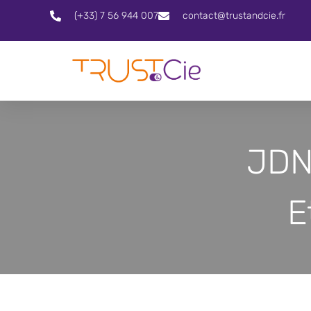
(+33) 7 56 944 007
contact@trustandcie.fr
JDN 
E