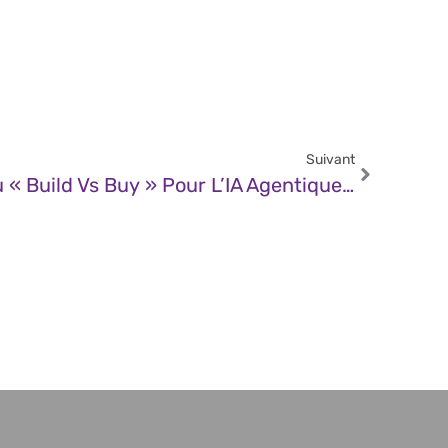
Suivant
JDN – Le Coût Caché Du « Build Vs Buy » Pour L’IA Agentique Dans Les Secteurs Réglementés