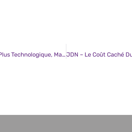
JDN – IA Et Agriculture : L’enjeu N’est Plus Technologique, Mais Méthodologique