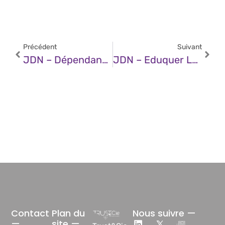
Précédent
Suivant
JDN – Dépendance Des Entreprises Aux Partenaires Et Fournisseurs : Un Terrain Privilégié Pour Les Cyberattaques
JDN – Eduquer Le Public À La Lutte Contre Les Arnaques En Ligne
Contact
Plan du
Nous suivre —
—
site —