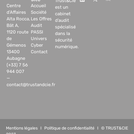
Trust&Cie
Centre
Accueil
est un
d’Affaires
Société
cabinet
Alta Rocca,
Les Offres
d’audit
Bât A,
Audit
spécialisé
1120 route
PASSI
dans la
de
Univers
sécurité
Gémenos
Cyber
numérique.
13400
Contact
Aubagne
(+33) 7 56
944 007
—
contact@trustandcie.fr
Mentions légales
I
Politique de confidentialité
I © TRUST&CIE