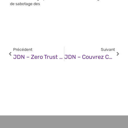
de sabotage des
Précédent
Suivant
JDN – Zero Trust : Un Idéal De Cybersécurité Toujours Difficile À Concrétiser
JDN – Couvrez Ce CRA Que Je Ne Saurais Voir…