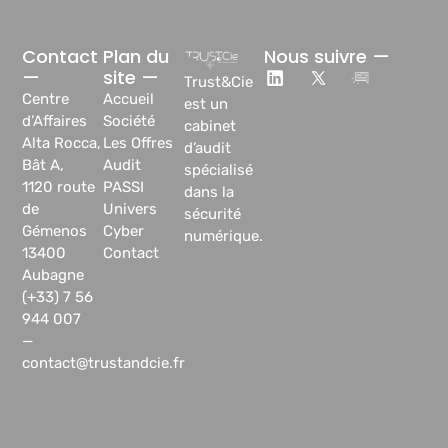
Contact
Plan du
Nous suivre —
—
site —
Trust&Cie
Centre
Accueil
est un
d’Affaires
Société
cabinet
Alta Rocca,
Les Offres
d’audit
Bât A,
Audit
spécialisé
1120 route
PASSI
dans la
de
Univers
sécurité
Gémenos
Cyber
numérique.
13400
Contact
Aubagne
(+33) 7 56
944 007
—
contact@trustandcie.fr