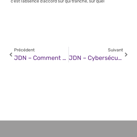
c’est l’absence d’accord sur qui tranche, sur quel
Précédent
Suivant
JDN – Comment Navan A Développé Un Véritable Agent IA… Avant Tout Le Monde
JDN – Cybersécurité : Quelles Sont Les Solutions Numériques Pour Se Conformer Aux Nouvelles Réglementations