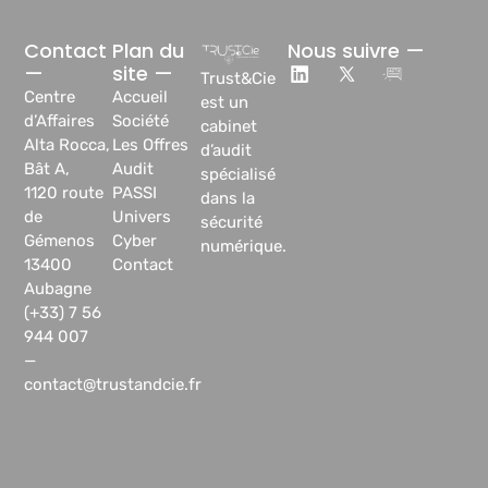
Contact
Plan du
Nous suivre —
—
site —
Trust&Cie
Centre
Accueil
est un
d’Affaires
Société
cabinet
Alta Rocca,
Les Offres
d’audit
Bât A,
Audit
spécialisé
1120 route
PASSI
dans la
de
Univers
sécurité
Gémenos
Cyber
numérique.
13400
Contact
Aubagne
(+33) 7 56
944 007
—
contact@trustandcie.fr