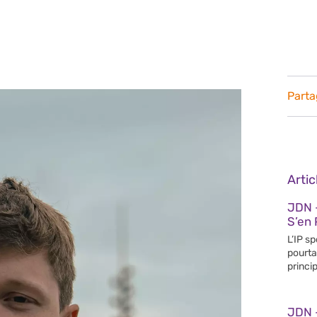
Parta
Arti
JDN 
S’en 
L’IP s
pourta
princip
JDN 