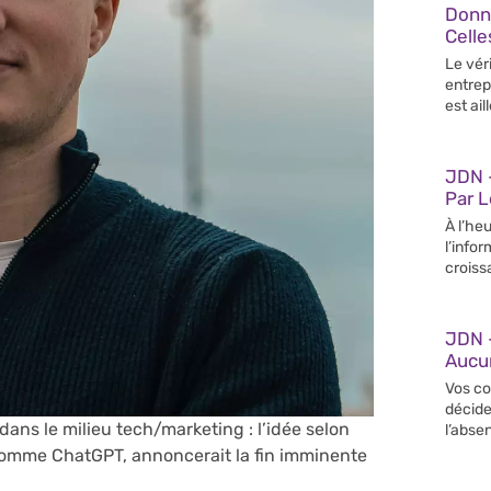
Donn
Celle
Le vér
entrep
est ail
JDN –
Par 
À l’heu
l’info
croiss
JDN 
Aucun
Vos co
décide
dans le milieu tech/marketing : l’idée selon
l’abse
s comme ChatGPT, annoncerait la fin imminente