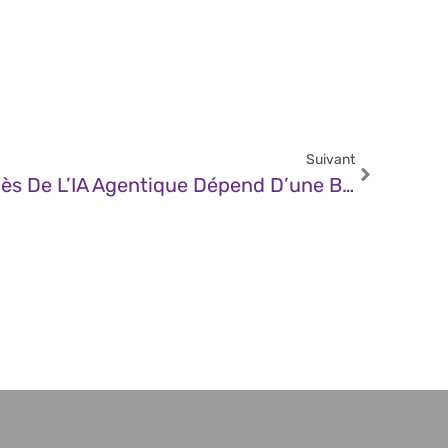
Suivant
JDN – Pourquoi Le Succès De L’IA Agentique Dépend D’une Bonne Gestion Des API