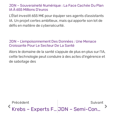
JDN – Souveraineté Numérique : La Face Cachée Du Plan
IA À 655 Millions D’euros
L’État investit 655 M€ pour équiper ses agents d’assistants
IA. Un projet certes ambitieux, mais qui apporte son lot de
défis en matière de cybersécurité.
JDN – L’empoisonnement Des Données : Une Menace
Croissante Pour Le Secteur De La Santé
Alors le domaine de la santé s’appuie de plus en plus sur l’IA,
cette technologie peut conduire à des actes d’ingérence et
de sabotage des
Précédent
Suivant
Krebs – Experts Flag Security, Privacy Risks In DeepSeek AI App
JDN – Semi-Conducteurs : Les Tarifs De Trump En Mesure De Déclencher Une Nouvelle Crise Mondiale