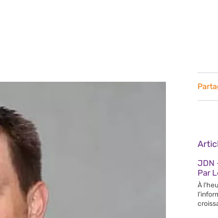
Parta
Arti
JDN –
Par 
À l’heu
l’info
croiss