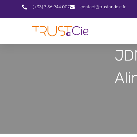
(+33) 7 56 944 007
contact@trustandcie.fr
JD
Ali