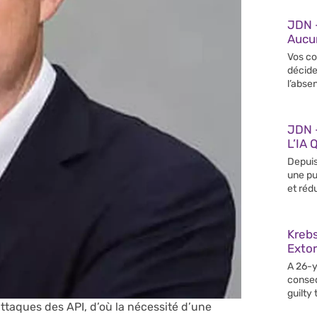
JDN 
Aucun
Vos co
décide
l’abse
JDN –
L’IA 
Depuis
une pu
et rédu
Krebs
Extor
A 26-y
conseq
guilty
 attaques des API, d’où la nécessité d’une