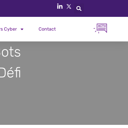
rs Cyber
Contact
ots
Défi