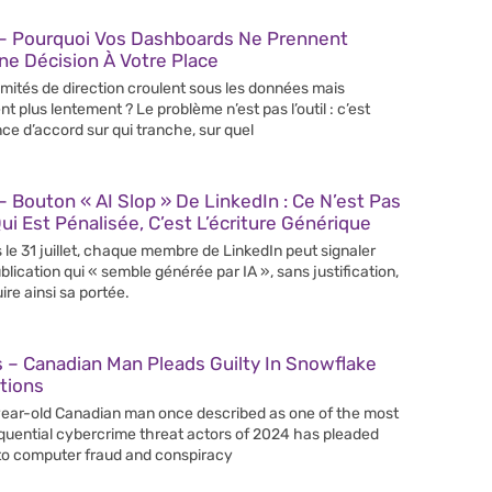
– Pourquoi Vos Dashboards Ne Prennent
e Décision À Votre Place
mités de direction croulent sous les données mais
nt plus lentement ? Le problème n’est pas l’outil : c’est
nce d’accord sur qui tranche, sur quel
 Bouton « AI Slop » De LinkedIn : Ce N’est Pas
Qui Est Pénalisée, C’est L’écriture Générique
 le 31 juillet, chaque membre de LinkedIn peut signaler
blication qui « semble générée par IA », sans justification,
ire ainsi sa portée.
 – Canadian Man Pleads Guilty In Snowflake
tions
ear-old Canadian man once described as one of the most
uential cybercrime threat actors of 2024 has pleaded
 to computer fraud and conspiracy