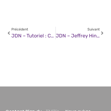
Précédent
Suivant
JDN – Tutoriel : Comment Installer Son Propre ChatGPT Gratuit En Quelques Minutes Sur Son Ordinateur
JDN – Jeffrey Hinton : Le Père De L’intelligence Artificielle, Inquiet Des Conséquences De Ses Innovations