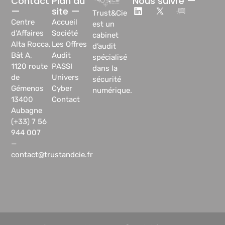
Contact
Plan du
Nous suivre —
—
site —
Trust&Cie
Centre
Accueil
est un
d’Affaires
Société
cabinet
Alta Rocca,
Les Offres
d’audit
Bât A,
Audit
spécialisé
1120 route
PASSI
dans la
de
Univers
sécurité
Gémenos
Cyber
numérique.
13400
Contact
Aubagne
(+33) 7 56
944 007
—
contact@trustandcie.fr