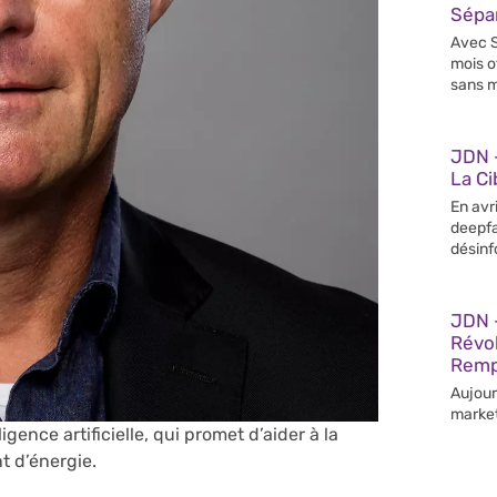
Sépar
Avec S
mois o
sans m
JDN –
La Ci
En avr
deepfa
désinf
JDN –
Révo
Remp
Aujour
market
igence artificielle, qui promet d’aider à la
 d’énergie.