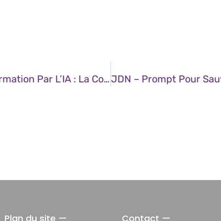
JDN – L’obstacle Invisible À La Transformation Par L’IA : La Connectivité
Plan du site —
Contact —