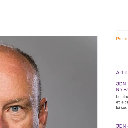
Parta
Arti
JDN –
Ne Fa
Le clo
et le 
lui seul
JDN –