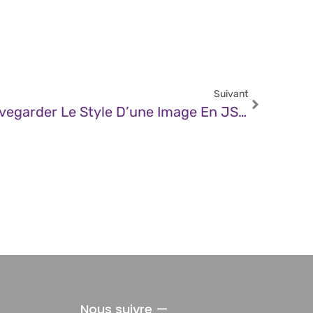
Suivant
JDN – Prompt Pour Sauvegarder Le Style D’une Image En JSON Et Le Reproduire Plus Tard
Nous suivre —