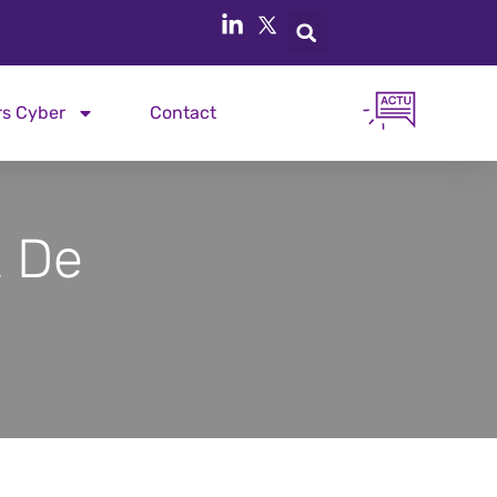
rs Cyber
Contact
t De