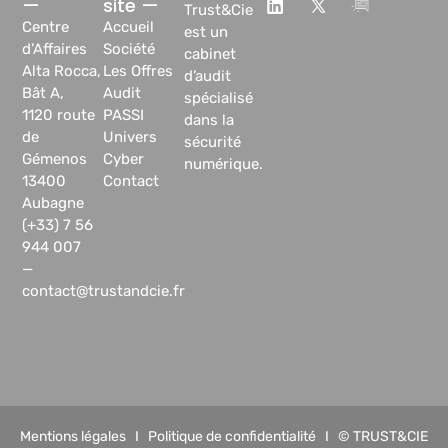
—
site —
Trust&Cie
Centre
Accueil
est un
d’Affaires
Société
cabinet
Alta Rocca,
Les Offres
d’audit
Bât A,
Audit
spécialisé
1120 route
PASSI
dans la
de
Univers
sécurité
Gémenos
Cyber
numérique.
13400
Contact
Aubagne
(+33) 7 56
944 007
—
contact@trustandcie.fr
Mentions légales
I
Politique de confidentialité
I © TRUST&CIE