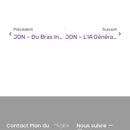
Précédent
Suivant
JDN – Du Bras Industriel Au Majordome Intelligent : Comment L’IA Transforme La Robotique Mondiale
JDN – L’IA Générative N’est Pas Magique : Le Vrai Pouvoir Du RAG Réside Dans Les Données
Contact
Plan du
Nous suivre —