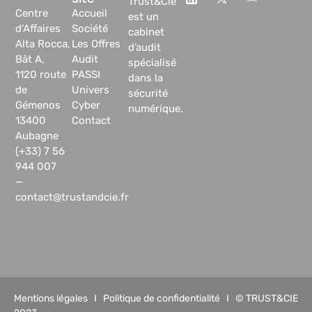
Trust&Cie
Centre
Accueil
est un
d’Affaires
Société
cabinet
Alta Rocca,
Les Offres
d’audit
Bât A,
Audit
spécialisé
1120 route
PASSI
dans la
de
Univers
sécurité
Gémenos
Cyber
numérique.
13400
Contact
Aubagne
(+33) 7 56
944 007
—
contact@trustandcie.fr
Mentions légales
I
Politique de confidentialité
I © TRUST&CIE