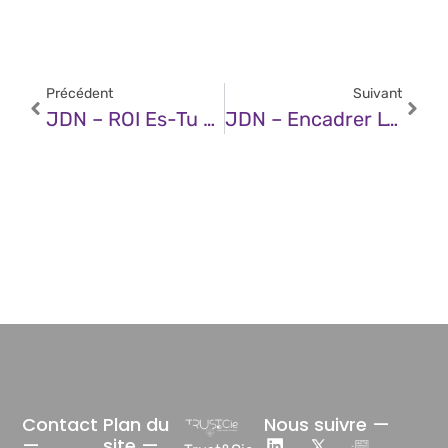
Précédent
Suivant
JDN – ROI Es-Tu Là ?
JDN – Encadrer L’usage De L’IA Dans Les Révisions Du Bac 2026
Contact
Plan du
Nous suivre —
—
site —