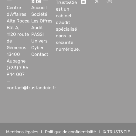
—
site —
Trust&Cie
Centre
Accueil
est un
d’Affaires
Société
cabinet
Alta Rocca,
Les Offres
d’audit
Bât A,
Audit
spécialisé
1120 route
PASSI
dans la
de
Univers
sécurité
Gémenos
Cyber
numérique.
13400
Contact
Aubagne
(+33) 7 56
944 007
—
contact@trustandcie.fr
Mentions légales
I
Politique de confidentialité
I © TRUST&CIE