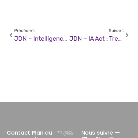
Précédent
Suivant
JDN – Intelligence Artificielle Générative : Vers Une Logistique Augmentée Par Les LLM
JDN – IA Act : Tremplin Ou Frein Pour La Compétitivité Européenne ?
Contact
Plan du
Nous suivre —