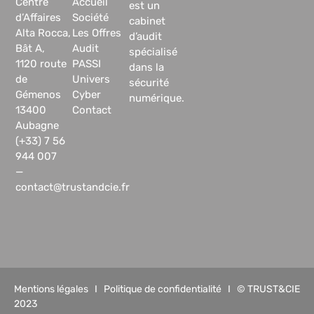
Centre
Accueil
est un
d’Affaires
Société
cabinet
Alta Rocca,
Les Offres
d’audit
Bât A,
Audit
spécialisé
1120 route
PASSI
dans la
de
Univers
sécurité
Gémenos
Cyber
numérique.
13400
Contact
Aubagne
(+33) 7 56
944 007
—
contact@trustandcie.fr
Mentions légales
I
Politique de confidentialité
I © TRUST&CIE
2023