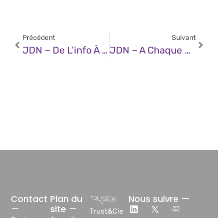
Précédent
Suivant
JDN – De L’info À L’interaction : Pourquoi Les Chatbots RH Changent La Donne ?
JDN – A Chaque Utilisation Son Intelligence Artificielle
Contact
Plan du
Nous suivre —
—
site —
Trust&Cie