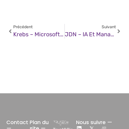
Précédent
Suivant
Krebs – Microsoft Patch Tuesday, December 2025 Edition
JDN – IA Et Management De Produit : Ce Qu’on Ne Vous Dit Pas
Contact
Plan du
Nous suivre —
—
site —