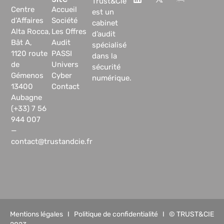
Trust&Cie
Centre
Accueil
est un
d’Affaires
Société
cabinet
Alta Rocca,
Les Offres
d’audit
Bât A,
Audit
spécialisé
1120 route
PASSI
dans la
de
Univers
sécurité
Gémenos
Cyber
numérique.
13400
Contact
Aubagne
(+33) 7 56
944 007
—
contact@trustandcie.fr
Mentions légales
I
Politique de confidentialité
I © TRUST&CIE