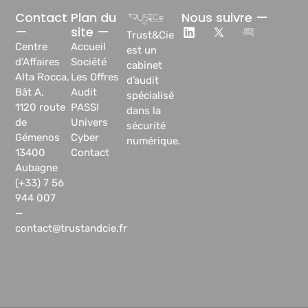
Contact
Plan du
Nous suivre —
—
site —
Trust&Cie
Centre
Accueil
est un
d’Affaires
Société
cabinet
Alta Rocca,
Les Offres
d’audit
Bât A,
Audit
spécialisé
1120 route
PASSI
dans la
de
Univers
sécurité
Gémenos
Cyber
numérique.
13400
Contact
Aubagne
(+33) 7 56
944 007
—
contact@trustandcie.fr