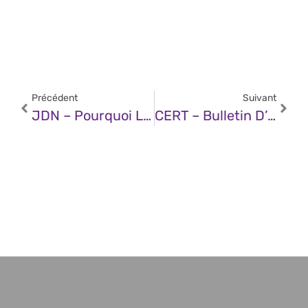
Précédent
Suivant
JDN – Pourquoi Les Acteurs Publics Devraient Se Concentrer Sur La Résilience Numérique Pour Se Protéger Contre Les Cybermenaces À Long Terme
CERT – Bulletin D’actualité CERTFR-2025-ACT-046 (27 Octobre 2025)