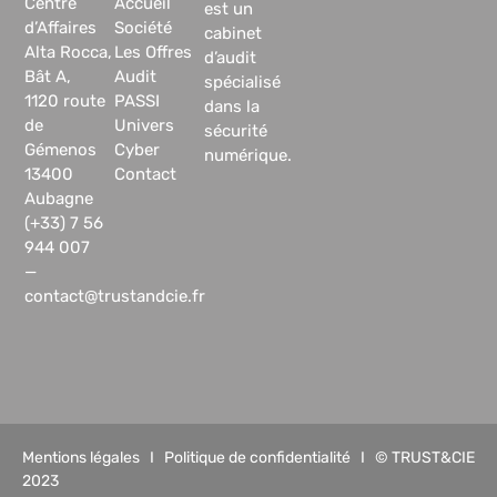
Centre
Accueil
est un
d’Affaires
Société
cabinet
Alta Rocca,
Les Offres
d’audit
Bât A,
Audit
spécialisé
1120 route
PASSI
dans la
de
Univers
sécurité
Gémenos
Cyber
numérique.
13400
Contact
Aubagne
(+33) 7 56
944 007
—
contact@trustandcie.fr
Mentions légales
I
Politique de confidentialité
I © TRUST&CIE
2023