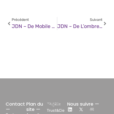
Précédent
Suivant
JDN – De Mobile First À AI First ? L’impact De L’IA Sur Nos Interfaces Quotidiennes
JDN – De L’ombre À L’API : Quand L’IA Linguistique Sort Du Shadow IT
Contact
Plan du
Nous suivre —
—
site —
Trust&Cie