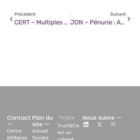
Précédent
Suivant
CERT – Multiples Vulnérabilités Dans Le Noyau Linux De SUSE (12 Décembre 2025)
JDN – Pénurie : Après Les Semi-Conducteurs, C’est La Mémoire Qui Flanche
Contact
Plan du
Nous suivre —
—
site —
Trust&Cie
Centre
Accueil
est un
d’Affaires
Société
cabinet