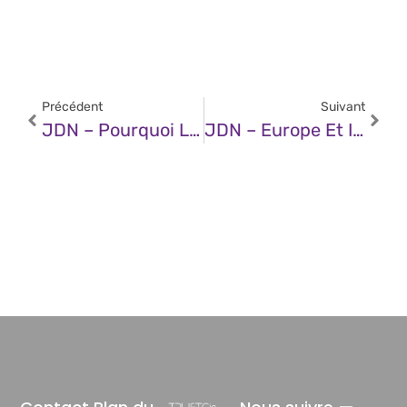
Précédent
Suivant
JDN – Pourquoi Les Entreprises Réticentes À L’adoption De L’IA Risquent De Perdre Du Terrain Face À Leurs Concurrents
JDN – Europe Et IA Industrielle Nouvelle Génération