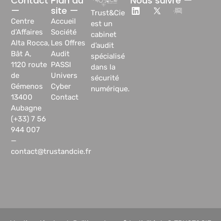
Contact
Plan du
Nous suivre —
—
site —
Trust&Cie
Centre
Accueil
est un
d’Affaires
Société
cabinet
Alta Rocca,
Les Offres
d’audit
Bât A,
Audit
spécialisé
1120 route
PASSI
dans la
de
Univers
sécurité
Gémenos
Cyber
numérique.
13400
Contact
Aubagne
(+33) 7 56
944 007
—
contact@trustandcie.fr