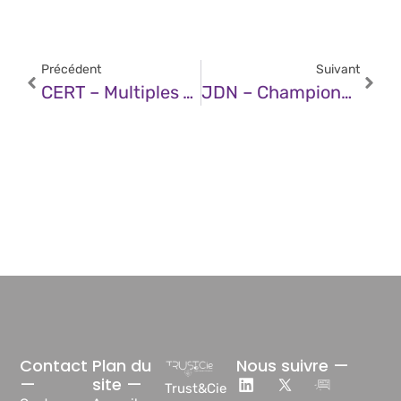
Précédent
Suivant
CERT – Multiples Vulnérabilités Dans Les Produits IBM (31 Janvier 2025)
JDN – Champions Européens De L’IA : Visez L’international Pour Ne Pas Décrocher
Contact
Plan du
Nous suivre —
—
site —
Trust&Cie