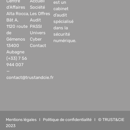
Centre
Accueil
est un
d’Affaires
Société
cabinet
Alta Rocca,
Les Offres
d’audit
Bât A,
Audit
spécialisé
1120 route
PASSI
dans la
de
Univers
sécurité
Gémenos
Cyber
numérique.
13400
Contact
Aubagne
(+33) 7 56
944 007
—
contact@trustandcie.fr
Mentions légales
I
Politique de confidentialité
I © TRUST&CIE
2023