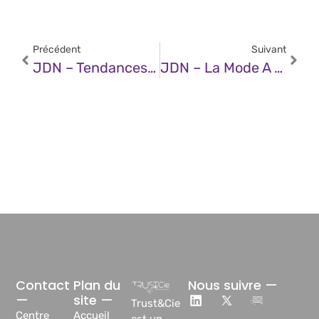
Précédent
Suivant
JDN – Tendances IA 2025 : Un Tournant Technologique Et Économique
JDN – La Mode A Besoin D’une Infrastructure IA Adaptée À La Demande Des Fêtes De Fin D’année
Contact
Plan du
Nous suivre —
—
site —
Trust&Cie
Centre
Accueil
est un