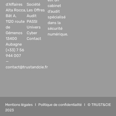
d’Affaires
Société
cabinet
Alta Rocca,
Les Offres
d’audit
Bât A,
Audit
spécialisé
1120 route
PASSI
dans la
de
Univers
sécurité
Gémenos
Cyber
numérique.
13400
Contact
Aubagne
(+33) 7 56
944 007
—
contact@trustandcie.fr
Mentions légales
I
Politique de confidentialité
I © TRUST&CIE
2023