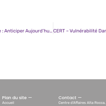
JDN – Cybersécurité À L’ère Quantique : Anticiper Aujourd’hui Ce Que Le Calcul De Demain Va Briser
Plan du site —
Contact —
Accueil
Centre d’Affaires Alta Rocca,