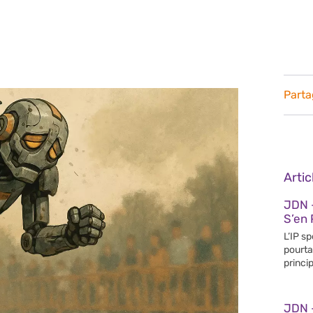
Parta
Arti
JDN 
S’en 
L’IP s
pourta
princip
JDN 