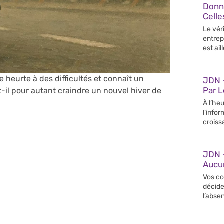
Donn
Celle
Le vér
entrep
est ail
 heurte à des difficultés et connaît un
JDN –
Par 
-il pour autant craindre un nouvel hiver de
À l’heu
l’info
croiss
JDN 
Aucun
Vos co
décide
l’abse