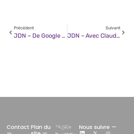
Précédent
Suivant
JDN – De Google À OpenAI : L’IA Agentique Va-T-Elle Renverser Les Empires Du Web ?
JDN – Avec Claude Sonnet 4.5, Anthropic Reprend La Tête Sur Le Code
Contact
Plan du
Nous suivre —
—
site —