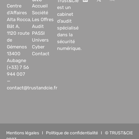
Trust&Cie
Centre
Accueil
est un
d’Affaires
Société
cabinet
Alta Rocca,
Les Offres
d’audit
Bât A,
Audit
spécialisé
1120 route
PASSI
dans la
de
Univers
sécurité
Gémenos
Cyber
numérique.
13400
Contact
Aubagne
(+33) 7 56
944 007
—
contact@trustandcie.fr
Mentions légales
I
Politique de confidentialité
I © TRUST&CIE